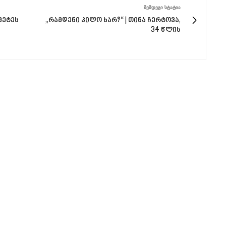
ᲨᲔᲛᲓᲔᲒᲘ ᲡᲢᲐᲢᲘᲐ
მეტეს
„რამდენი კილო ხარ?“ | თინა ჩერტოვა,
34 წლის