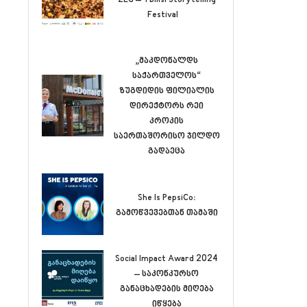
Festival
„მაკდონალდს
საქართველოს“
ზუგდიდის ფილიალის
დირექტორს რეი
კროკის
საერთაშორისო ჯილდო
გადაეცა
She Is PepsiCo:
გამოწვევებთან თამაში
Social Impact Award 2024
– საკონკურსო
განაცხადების მიღება
იწყება