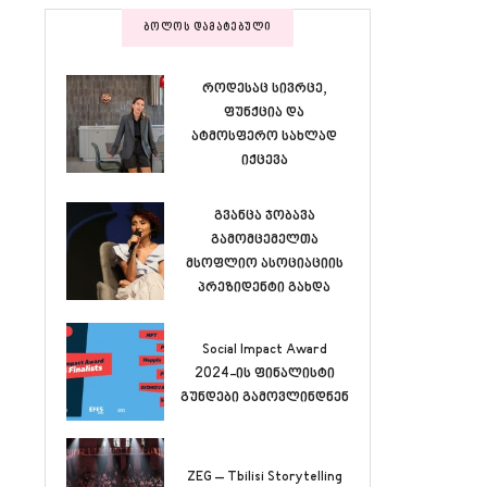
ᲑᲝᲚᲝᲡ ᲓᲐᲛᲐᲢᲔᲑᲣᲚᲘ
როდესაც სივრცე,
ფუნქცია და
ატმოსფერო სახლად
იქცევა
გვანცა ჯობავა
გამომცემელთა
მსოფლიო ასოციაციის
პრეზიდენტი გახდა
Social Impact Award
2024-ის ფინალისტი
გუნდები გამოვლინდნენ
ZEG – Tbilisi Storytelling