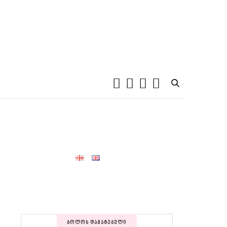
ᲑᲝᲚᲝᲡ ᲓᲐᲛᲐᲢᲔᲑᲣᲚᲘ