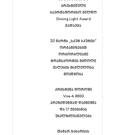
პრესტიჟული
საერთაშორისო ჯილდო
Shining Light Award
გადაეცა
30 მარტს „სკუტ სკუტის“
ორგანიზებით
ორბორბლიანი
ტრანსპორტის მძღოლი
ქალების მსვლელობა
მოეწყობა
კრისტინა დოროში
Visa-ს ვიცე
პრეზიდენტად დაინიშნა
და 17 ქვეყანას
უხელმძღვანელებს
თამარ გახარიას