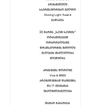
პრესტიჟული
საერთაშორისო ჯილდო
Shining Light Award
გადაეცა
30 მარტს „სკუტ სკუტის“
ორგანიზებით
ორბორბლიანი
ტრანსპორტის მძღოლი
ქალების მსვლელობა
მოეწყობა
კრისტინა დოროში
Visa-ს ვიცე
პრეზიდენტად დაინიშნა
და 17 ქვეყანას
უხელმძღვანელებს
თამარ გახარიას