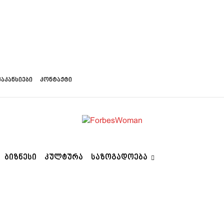
ვაკანსიები
კონტაქტი
ᲑᲘᲖᲜᲔᲡᲘ
ᲙᲣᲚᲢᲣᲠᲐ
ᲡᲐᲖᲝᲒᲐᲓᲝᲔᲑᲐ