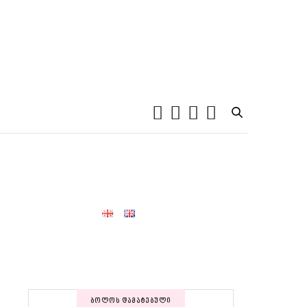
ᲑᲝᲚᲝᲡ ᲓᲐᲛᲐᲢᲔᲑᲣᲚᲘ