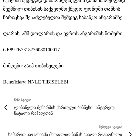
სტიქიის შედეგად დაზარალებულთა დასახმარებლად
შექმნილ თიბისის საქველმოქმედო ფონდში თანხის
ჩარიცხვა შესაძლებელია შემდეგ საბანკო ანგარიშზე:
ლარის, აშშ დოლარის და ევროს ანგარიშის ნომერი:
GE89TB7318736080100017
მიმღები: ააიპ თიბისელები
Beneficiary: NNLE TIBISELEBI
ᲬᲘᲜᲐ ᲡᲢᲐᲢᲘᲐ
ლიბანელი მეწარმის ქართული ბიზნესი | ინტერვიუ
ნატალი რაჰალთან
ᲨᲔᲛᲓᲔᲒᲘ ᲡᲢᲐᲢᲘᲐ
სამხრეთ კავკასიაში მსოფლიო ბანკს ახალი რეგიონული