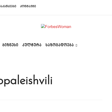
ვაკანსიები
კონტაქტი
ᲑᲘᲖᲜᲔᲡᲘ
ᲙᲣᲚᲢᲣᲠᲐ
ᲡᲐᲖᲝᲒᲐᲓᲝᲔᲑᲐ
paleishvili