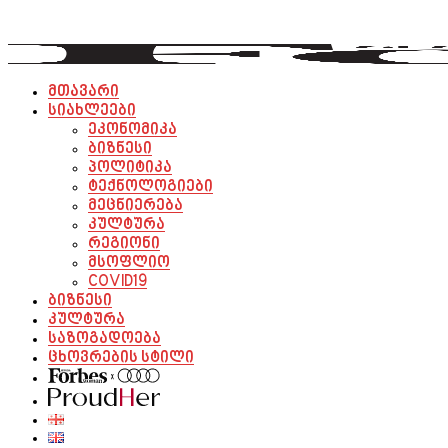
მთავარი
სიახლეები
ეკონომიკა
ბიზნესი
პოლიტიკა
ტექნოლოგიები
მეცნიერება
კულტურა
რეგიონი
მსოფლიო
COVID19
ბიზნესი
კულტურა
საზოგადოება
ცხოვრების სტილი