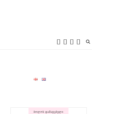
ᲑᲝᲚᲝᲡ ᲓᲐᲛᲐᲢᲔᲑᲣᲚᲘ