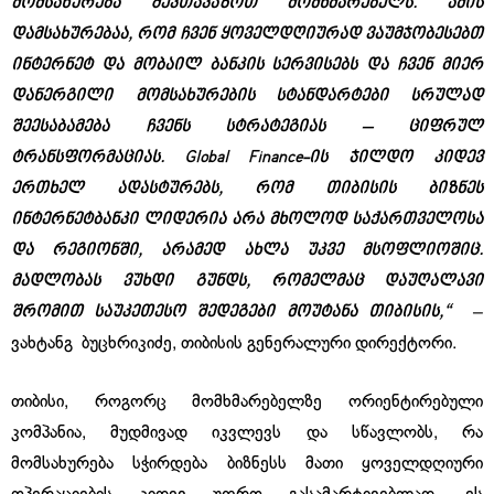
მომსახურება შევთავაზოთ მომხმარებელს. ამის
დამსახურებაა, რომ ჩვენ ყოველდღიურად ვაუმჯობესებთ
ინტერნეტ და მობაილ ბანკის სერვისებს და ჩვენ მიერ
დანერგილი
მომსახურების სტანდარტები სრულად
შეესაბამება ჩვენს სტრატეგიას
–
ციფრულ
ტრანსფორმაციას.
Global Finance-
ის
ჯილდო
კიდევ
ერთხელ
ადასტურებს
,
რომ
თიბისი
ს
ბიზნეს
ინტერნეტ
ბანკი
ლიდერია არა მხოლოდ საქართველოსა
და რეგიონში, არამედ ახლა უკვე მსოფლიოშიც.
მადლობას
ვუხდი
გუნდს
,
რომელმაც დაუღალავი
შრომით
საუკეთესო
შედეგები
მოუტანა
თიბისის
,
“
–
ვახტანგ ბუცხრიკიძე, თიბისის გენერალური დირექტორი.
თიბისი, როგორც მომხმარებელზე ორიენტირებული
კომპანია, მუდმივად იკვლევს და სწავლობს, რა
მომსახურება სჭირდება ბიზნესს მათი ყოველდღიური