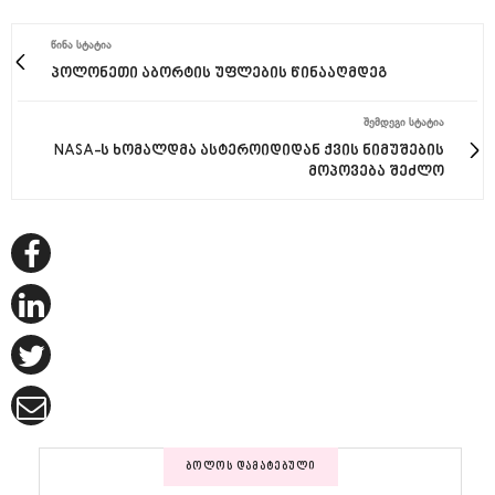
ᲬᲘᲜᲐ ᲡᲢᲐᲢᲘᲐ
პოლონეთი აბორტის უფლების წინააღმდეგ
ᲨᲔᲛᲓᲔᲒᲘ ᲡᲢᲐᲢᲘᲐ
NASA-ს ხომალდმა ასტეროიდიდან ქვის ნიმუშების
მოპოვება შეძლო
ᲑᲝᲚᲝᲡ ᲓᲐᲛᲐᲢᲔᲑᲣᲚᲘ