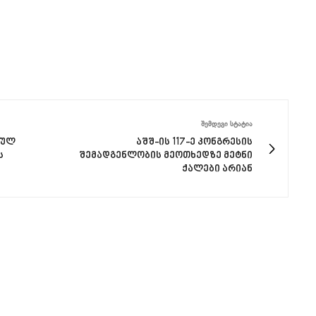
ᲨᲔᲛᲓᲔᲒᲘ ᲡᲢᲐᲢᲘᲐ
ვულ
აშშ-ის 117-ე კონგრესის
ს
შემადგენლობის მეოთხედზე მეტნი
ქალები არიან