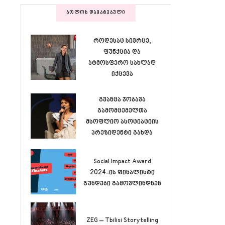
ᲑᲝᲚᲝᲡ ᲓᲐᲛᲐᲢᲔᲑᲣᲚᲘ
როდესაც სივრცე,
ფუნქცია და
ატმოსფერო სახლად
იქცევა
გვანცა ჯობავა
გამომცემელთა
მსოფლიო ასოციაციის
პრეზიდენტი გახდა
Social Impact Award
2024-ის ფინალისტი
გუნდები გამოვლინდნენ
ZEG – Tbilisi Storytelling