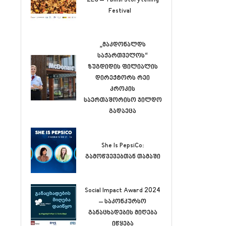
Festival
„მაკდონალდს
საქართველოს“
ზუგდიდის ფილიალის
დირექტორს რეი
კროკის
საერთაშორისო ჯილდო
გადაეცა
She Is PepsiCo:
გამოწვევებთან თამაში
Social Impact Award 2024
– საკონკურსო
განაცხადების მიღება
იწყება