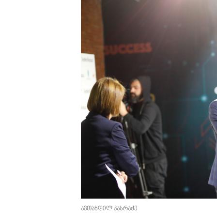
ავთანდილ კასრაძე