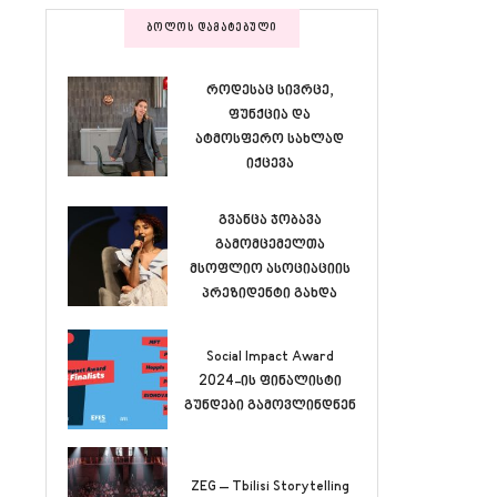
ᲑᲝᲚᲝᲡ ᲓᲐᲛᲐᲢᲔᲑᲣᲚᲘ
როდესაც სივრცე,
ფუნქცია და
ატმოსფერო სახლად
იქცევა
გვანცა ჯობავა
გამომცემელთა
მსოფლიო ასოციაციის
პრეზიდენტი გახდა
Social Impact Award
2024-ის ფინალისტი
გუნდები გამოვლინდნენ
ZEG – Tbilisi Storytelling