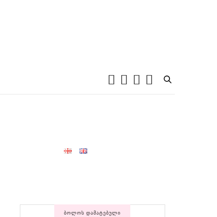
ᲑᲝᲚᲝᲡ ᲓᲐᲛᲐᲢᲔᲑᲣᲚᲘ