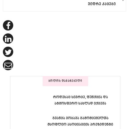
ვიდრე კაცები
ᲑᲝᲚᲝᲡ ᲓᲐᲛᲐᲢᲔᲑᲣᲚᲘ
როდესაც სივრცე, ფუნქცია და
ატმოსფერო სახლად იქცევა
გვანცა ჯობავა გამომცემელთა
მსოფლიო ასოციაციის პრეზიდენტი