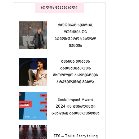
ᲑᲝᲚᲝᲡ ᲓᲐᲛᲐᲢᲔᲑᲣᲚᲘ
როდესაც სივრცე,
ფუნქცია და
ატმოსფერო სახლად
იქცევა
გვანცა ჯობავა
გამომცემელთა
მსოფლიო ასოციაციის
პრეზიდენტი გახდა
Social Impact Award
2024-ის ფინალისტი
გუნდები გამოვლინდნენ
ZEG – Tbilisi Storytelling