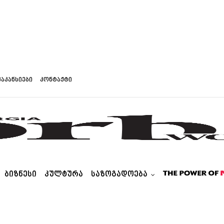
ვაკანსიები
კონტაქტი
ᲑᲘᲖᲜᲔᲡᲘ
ᲙᲣᲚᲢᲣᲠᲐ
ᲡᲐᲖᲝᲒᲐᲓᲝᲔᲑᲐ