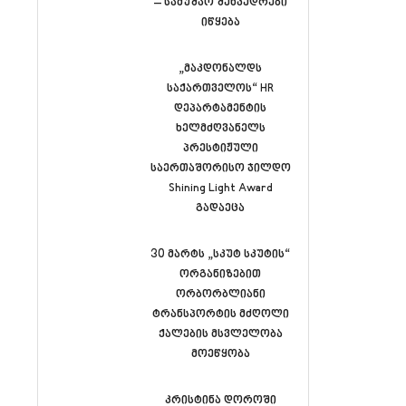
– სამუშაო შეხვედრები
იწყება
„მაკდონალდს
საქართველოს“ HR
დეპარტამენტის
ხელმძღვანელს
პრესტიჟული
საერთაშორისო ჯილდო
Shining Light Award
გადაეცა
30 მარტს „სკუტ სკუტის“
ორგანიზებით
ორბორბლიანი
ტრანსპორტის მძღოლი
ქალების მსვლელობა
მოეწყობა
კრისტინა დოროში