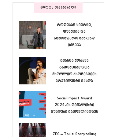
ᲑᲝᲚᲝᲡ ᲓᲐᲛᲐᲢᲔᲑᲣᲚᲘ
როდესაც სივრცე,
ფუნქცია და
ატმოსფერო სახლად
იქცევა
გვანცა ჯობავა
გამომცემელთა
მსოფლიო ასოციაციის
პრეზიდენტი გახდა
Social Impact Award
2024-ის ფინალისტი
გუნდები გამოვლინდნენ
ZEG – Tbilisi Storytelling