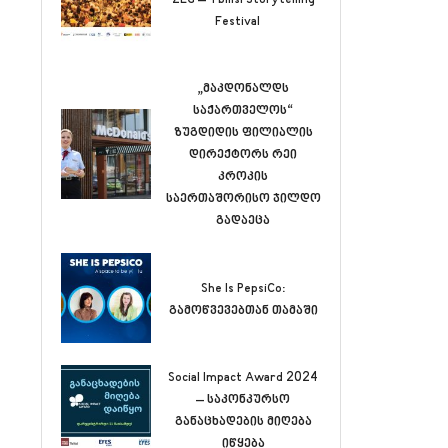
Festival
„მაკდონალდს
საქართველოს“
ზუგდიდის ფილიალის
დირექტორს რეი
კროკის
საერთაშორისო ჯილდო
გადაეცა
She Is PepsiCo:
გამოწვევებთან თამაში
Social Impact Award 2024
– საკონკურსო
განაცხადების მიღება
იწყება