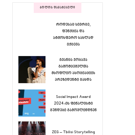
ᲑᲝᲚᲝᲡ ᲓᲐᲛᲐᲢᲔᲑᲣᲚᲘ
როდესაც სივრცე,
ფუნქცია და
ატმოსფერო სახლად
იქცევა
გვანცა ჯობავა
გამომცემელთა
მსოფლიო ასოციაციის
პრეზიდენტი გახდა
Social Impact Award
2024-ის ფინალისტი
გუნდები გამოვლინდნენ
ZEG – Tbilisi Storytelling