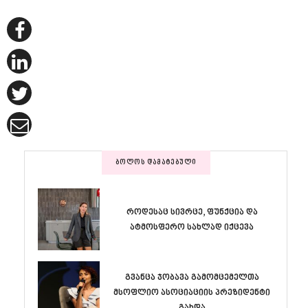
ᲑᲝᲚᲝᲡ ᲓᲐᲛᲐᲢᲔᲑᲣᲚᲘ
როდესაც სივრცე, ფუნქცია და
ატმოსფერო სახლად იქცევა
გვანცა ჯობავა გამომცემელთა
მსოფლიო ასოციაციის პრეზიდენტი