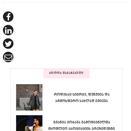
ᲑᲝᲚᲝᲡ ᲓᲐᲛᲐᲢᲔᲑᲣᲚᲘ
როდესაც სივრცე, ფუნქცია და
ატმოსფერო სახლად იქცევა
გვანცა ჯობავა გამომცემელთა
მსოფლიო ასოციაციის პრეზიდენტი