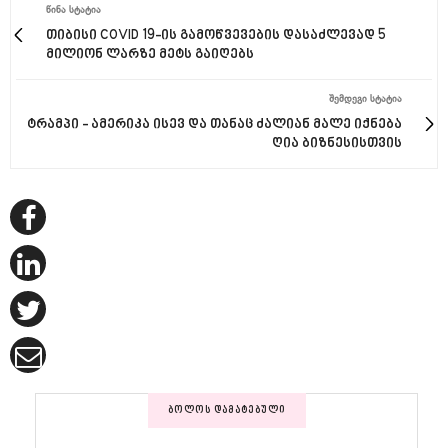
ᲬᲘᲜᲐ ᲡᲢᲐᲢᲘᲐ
თიბისი COVID 19-ის გამოწვევების დასაძლევად 5
მილიონ ლარზე მეტს გაიღებს
ᲨᲔᲛᲓᲔᲒᲘ ᲡᲢᲐᲢᲘᲐ
ტრამპი - ამერიკა ისევ და თანაც ძალიან მალე იქნება
ღია ბიზნესისთვის
ᲑᲝᲚᲝᲡ ᲓᲐᲛᲐᲢᲔᲑᲣᲚᲘ