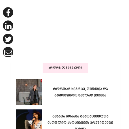
ᲑᲝᲚᲝᲡ ᲓᲐᲛᲐᲢᲔᲑᲣᲚᲘ
როდესაც სივრცე, ფუნქცია და
ატმოსფერო სახლად იქცევა
გვანცა ჯობავა გამომცემელთა
მსოფლიო ასოციაციის პრეზიდენტი