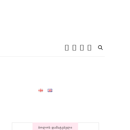
ᲑᲝᲚᲝᲡ ᲓᲐᲛᲐᲢᲔᲑᲣᲚᲘ