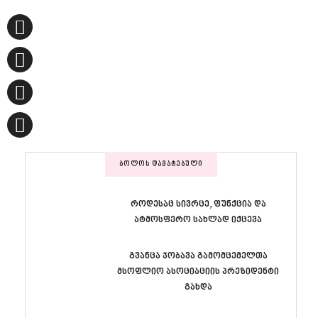
ᲑᲝᲚᲝᲡ ᲓᲐᲛᲐᲢᲔᲑᲣᲚᲘ
როდესაც სივრცე, ფუნქცია და
ატმოსფერო სახლად იქცევა
გვანცა ჯობავა გამომცემელთა
მსოფლიო ასოციაციის პრეზიდენტი
გახდა