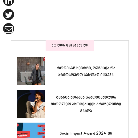
ᲑᲝᲚᲝᲡ ᲓᲐᲛᲐᲢᲔᲑᲣᲚᲘ
როდესაც სივრცე, ფუნქცია და
ატმოსფერო სახლად იქცევა
გვანცა ჯობავა გამომცემელთა
მსოფლიო ასოციაციის პრეზიდენტი
გახდა
Social Impact Award 2024-ის