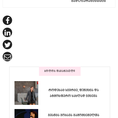
გაძლიერებისთვის
ᲑᲝᲚᲝᲡ ᲓᲐᲛᲐᲢᲔᲑᲣᲚᲘ
როდესაც სივრცე, ფუნქცია და
ატმოსფერო სახლად იქცევა
გვანცა ჯობავა გამომცემელთა