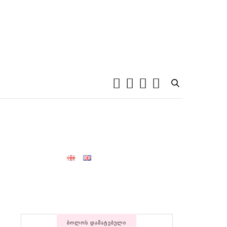
ᲑᲝᲚᲝᲡ ᲓᲐᲛᲐᲢᲔᲑᲣᲚᲘ