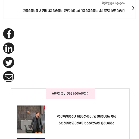
ᲨᲔᲛᲓᲔᲒᲘ ᲡᲢᲐᲢᲘᲐ
თიბისი კონცეპტის ღონისძიებების კალენდარი
ᲑᲝᲚᲝᲡ ᲓᲐᲛᲐᲢᲔᲑᲣᲚᲘ
როდესაც სივრცე, ფუნქცია და
ატმოსფერო სახლად იქცევა