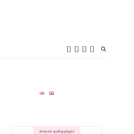
ᲑᲝᲚᲝᲡ ᲓᲐᲛᲐᲢᲔᲑᲣᲚᲘ