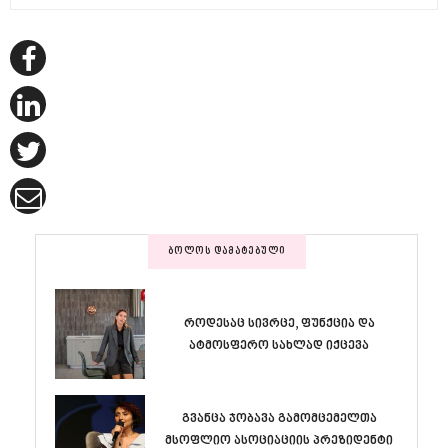
ᲑᲝᲚᲝᲡ ᲓᲐᲛᲐᲢᲔᲑᲣᲚᲘ
როდესაც სივრცე, ფუნქცია და
ატმოსფერო სახლად იქცევა
გვანცა ჯობავა გამომცემელთა
მსოფლიო ასოციაციის პრეზიდენტი