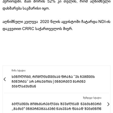
პერიოდში. მათ შორის 52% კი თვლის, რომ აღნიშნული
დახმარება საკმარისი იყო.
აღნიშნული კვლევა 2020 წლის აგვისტოში ჩატარდა NDI-ის
დაკვეთით CRRC საქართველოს მიერ.
ᲬᲘᲜᲐ ᲡᲢᲐᲢᲘᲐ
სინოლოგი, რომლისთვისაც ფრაზა "ეს ჩემთვის
ჩინურია" არ არსებობს | ინტერვიუ მარინე
ჯიბლაძესთან
ᲨᲔᲛᲓᲔᲒᲘ ᲡᲢᲐᲢᲘᲐ
ბილაინის მომხმარებლებს შეუძლიათ ნებისმიერი
„მაქსი“ ინტერნეტპაკეტი ნახევარ ფასად შეიძინონ