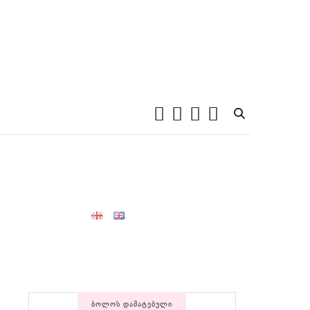
ᲑᲝᲚᲝᲡ ᲓᲐᲛᲐᲢᲔᲑᲣᲚᲘ