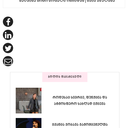
მეღვინე გოგო სოფელი ობჩიდან | ბაია აბულაძე
ᲑᲝᲚᲝᲡ ᲓᲐᲛᲐᲢᲔᲑᲣᲚᲘ
როდესაც სივრცე, ფუნქცია და
ატმოსფერო სახლად იქცევა
გვანცა ჯობავა გამომცემელთა