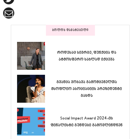
ᲑᲝᲚᲝᲡ ᲓᲐᲛᲐᲢᲔᲑᲣᲚᲘ
როდესაც სივრცე, ფუნქცია და
ატმოსფერო სახლად იქცევა
გვანცა ჯობავა გამომცემელთა
მსოფლიო ასოციაციის პრეზიდენტი
გახდა
Social Impact Award 2024-ის
ფინალისტი გუნდები გამოვლინდნენ