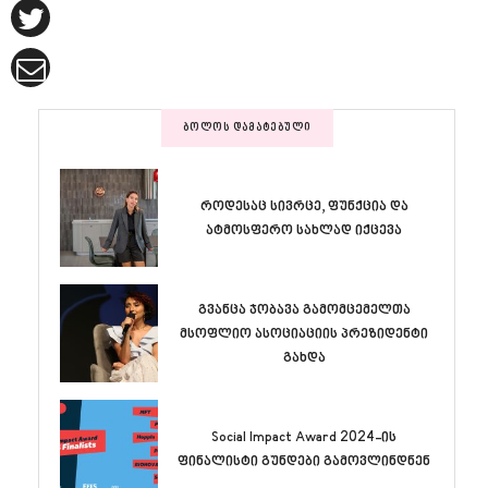
ᲑᲝᲚᲝᲡ ᲓᲐᲛᲐᲢᲔᲑᲣᲚᲘ
როდესაც სივრცე, ფუნქცია და
ატმოსფერო სახლად იქცევა
გვანცა ჯობავა გამომცემელთა
მსოფლიო ასოციაციის პრეზიდენტი
გახდა
Social Impact Award 2024-ის
ფინალისტი გუნდები გამოვლინდნენ