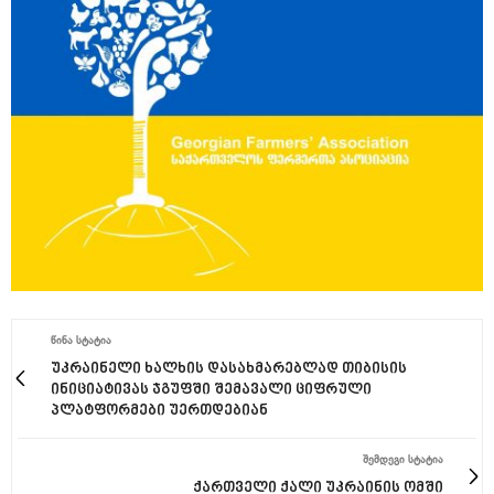
ᲬᲘᲜᲐ ᲡᲢᲐᲢᲘᲐ
უკრაინელი ხალხის დასახმარებლად თიბისის
ინიციატივას ჯგუფში შემავალი ციფრული
პლატფორმები უერთდებიან
ᲨᲔᲛᲓᲔᲒᲘ ᲡᲢᲐᲢᲘᲐ
ქართველი ქალი უკრაინის ომში