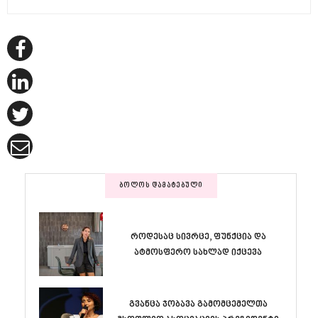
ᲑᲝᲚᲝᲡ ᲓᲐᲛᲐᲢᲔᲑᲣᲚᲘ
როდესაც სივრცე, ფუნქცია და
ატმოსფერო სახლად იქცევა
გვანცა ჯობავა გამომცემელთა