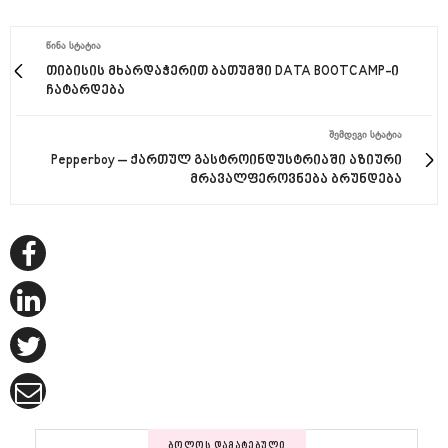
ᲬᲘᲜᲐ ᲡᲢᲐᲢᲘᲐ
თიბისის მხარდაჭერით ბათუმში DATA BOOTCAMP-ი
ჩატარდება
ᲨᲔᲛᲓᲔᲒᲘ ᲡᲢᲐᲢᲘᲐ
Pepperboy – ქართულ გასტროინდუსტრიაში აზიური
მრავალფეროვნება ბრუნდება
ᲑᲝᲚᲝᲡ ᲓᲐᲛᲐᲢᲔᲑᲣᲚᲘ