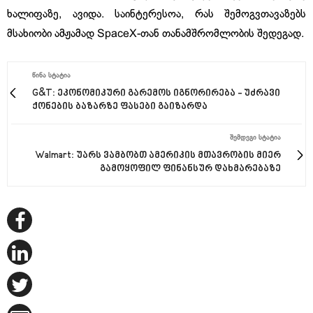
ხალიფაზე, ავიდა. საინტერესოა, რას შემოგვთავაზებს
მსახიობი ამჟამად SpaceX-თან თანამშრომლობის შედეგად.
ᲬᲘᲜᲐ ᲡᲢᲐᲢᲘᲐ
G&T: ეკონომიკური გარემოს იგნორირება - უძრავი
ქონების ბაზარზე ფასები გაიზარდა
ᲨᲔᲛᲓᲔᲒᲘ ᲡᲢᲐᲢᲘᲐ
Walmart: უარს ვამბობთ ამერიკის მთავრობის მიერ
გამოყოფილ ფინანსურ დახმარებაზე