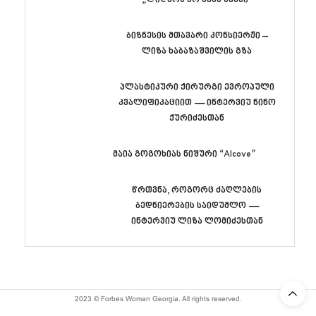
„ლიდერს არ აქვს სქესი“
ბიზნესის მთავარი კონსიერჟი –
ლიზა ხაბაზაშვილის გზა
პლასტიკური ქირურგი ევროპული
კვალიფიკაციით — ინტერვიუ ნინო
ქურიძესთან
მაია გოგოხიას ნიშური “Alcove”
წრთვნა, როგორც ძაღლების
ბედნიერების საიდუმლო —
ინტერვიუ ლიზა ლომიძესთან
2023 © Forbes Woman Georgia. All rights reserved.