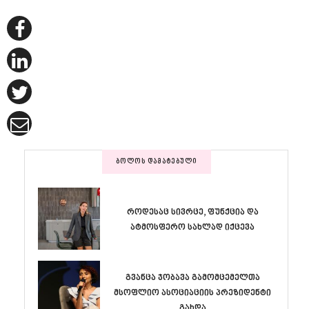
ᲑᲝᲚᲝᲡ ᲓᲐᲛᲐᲢᲔᲑᲣᲚᲘ
როდესაც სივრცე, ფუნქცია და
ატმოსფერო სახლად იქცევა
გვანცა ჯობავა გამომცემელთა
მსოფლიო ასოციაციის პრეზიდენტი
გახდა