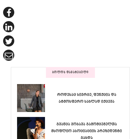
ᲑᲝᲚᲝᲡ ᲓᲐᲛᲐᲢᲔᲑᲣᲚᲘ
როდესაც სივრცე, ფუნქცია და
ატმოსფერო სახლად იქცევა
გვანცა ჯობავა გამომცემელთა
მსოფლიო ასოციაციის პრეზიდენტი
გახდა