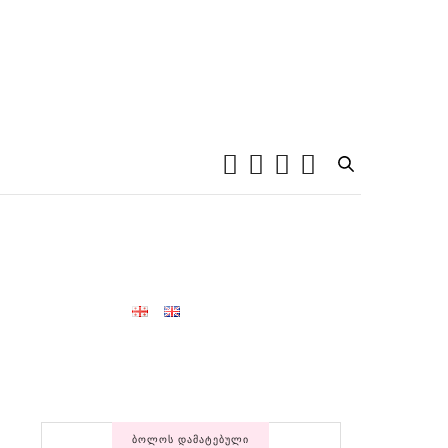
ᲑᲝᲚᲝᲡ ᲓᲐᲛᲐᲢᲔᲑᲣᲚᲘ