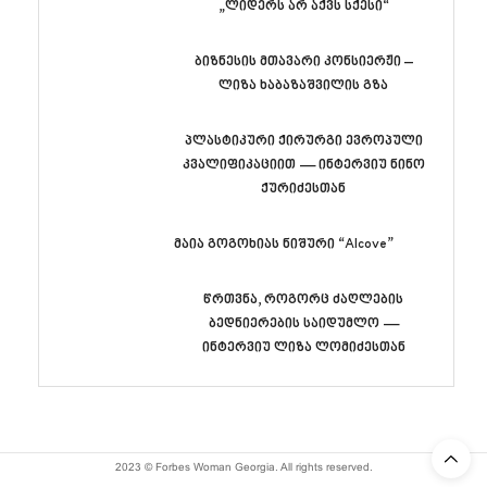
„ლიდერს არ აქვს სქესი“
ბიზნესის მთავარი კონსიერჟი –
ლიზა ხაბაზაშვილის გზა
პლასტიკური ქირურგი ევროპული
კვალიფიკაციით — ინტერვიუ ნინო
ქურიძესთან
მაია გოგოხიას ნიშური “Alcove”
წრთვნა, როგორც ძაღლების
ბედნიერების საიდუმლო —
ინტერვიუ ლიზა ლომიძესთან
2023 © Forbes Woman Georgia. All rights reserved.