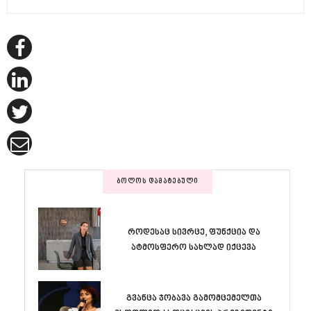
ᲑᲝᲚᲝᲡ ᲓᲐᲛᲐᲢᲔᲑᲣᲚᲘ
როდესაც სივრცე, ფუნქცია და
ატმოსფერო სახლად იქცევა
გვანცა ჯობავა გამომცემელთა