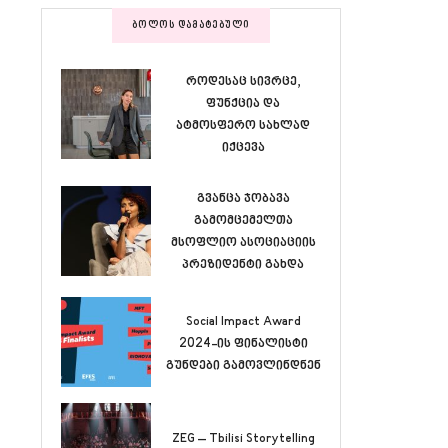
ᲑᲝᲚᲝᲡ ᲓᲐᲛᲐᲢᲔᲑᲣᲚᲘ
როდესაც სივრცე,
ფუნქცია და
ატმოსფერო სახლად
იქცევა
გვანცა ჯობავა
გამომცემელთა
მსოფლიო ასოციაციის
პრეზიდენტი გახდა
Social Impact Award
2024-ის ფინალისტი
გუნდები გამოვლინდნენ
ZEG – Tbilisi Storytelling