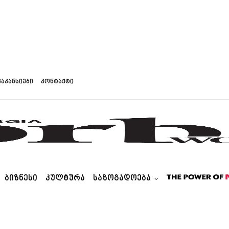
ვაკანსიები
კონტაქტი
ᲑᲘᲖᲜᲔᲡᲘ
ᲙᲣᲚᲢᲣᲠᲐ
ᲡᲐᲖᲝᲒᲐᲓᲝᲔᲑᲐ