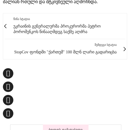
ძალიან რთული და მტკივნეული აღმოჩნდა.
ᲬᲘᲜᲐ ᲡᲢᲐᲢᲘᲐ
უკრაინის გენერალურმა პროკურორმა პეტრო
პოროშენკოს წინააღმდეგ საქმე აღძრა
ᲨᲔᲛᲓᲔᲒᲘ ᲡᲢᲐᲢᲘᲐ
StopCov ფონდში "ქართუმ" 100 მლნ ლარი გადარიცხა
ᲑᲝᲚᲝᲡ ᲓᲐᲛᲐᲢᲔᲑᲣᲚᲘ