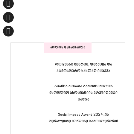
ᲑᲝᲚᲝᲡ ᲓᲐᲛᲐᲢᲔᲑᲣᲚᲘ
როდესაც სივრცე, ფუნქცია და
ატმოსფერო სახლად იქცევა
გვანცა ჯობავა გამომცემელთა
მსოფლიო ასოციაციის პრეზიდენტი
გახდა
Social Impact Award 2024-ის
ფინალისტი გუნდები გამოვლინდნენ