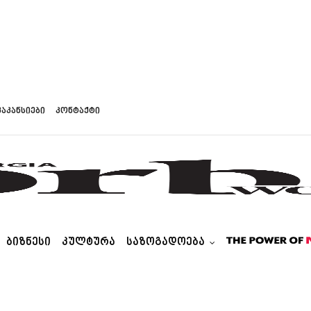
ვაკანსიები
კონტაქტი
ᲑᲘᲖᲜᲔᲡᲘ
ᲙᲣᲚᲢᲣᲠᲐ
ᲡᲐᲖᲝᲒᲐᲓᲝᲔᲑᲐ