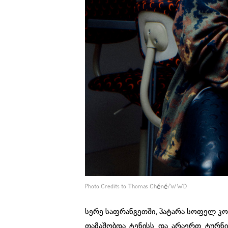
Photo Credits to Thomas Chéné/WWD
სერე საფრანგეთში, პატარა სოფელ კორე
თამაშობდა ტენისს და არაერთ ტურნი