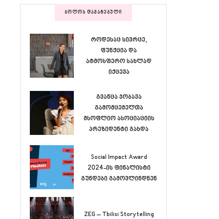
ᲑᲝᲚᲝᲡ ᲓᲐᲛᲐᲢᲔᲑᲣᲚᲘ
როდესაც სივრცე,
ფუნქცია და
ატმოსფერო სახლად
იქცევა
გვანცა ჯობავა
გამომცემელთა
მსოფლიო ასოციაციის
პრეზიდენტი გახდა
Social Impact Award
2024-ის ფინალისტი
გუნდები გამოვლინდნენ
ZEG – Tbilisi Storytelling