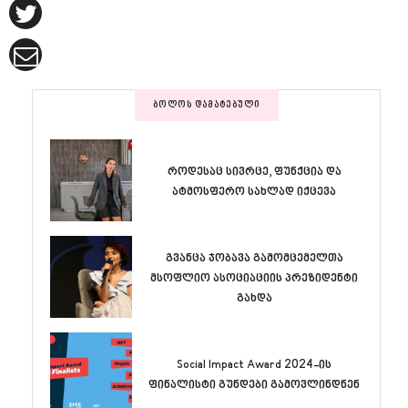
ᲑᲝᲚᲝᲡ ᲓᲐᲛᲐᲢᲔᲑᲣᲚᲘ
როდესაც სივრცე, ფუნქცია და
ატმოსფერო სახლად იქცევა
გვანცა ჯობავა გამომცემელთა
მსოფლიო ასოციაციის პრეზიდენტი
გახდა
Social Impact Award 2024-ის
ფინალისტი გუნდები გამოვლინდნენ