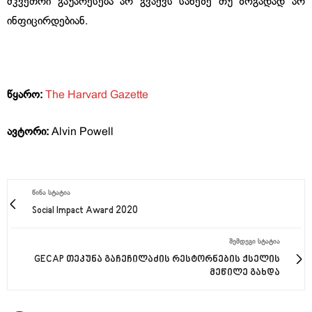
მკვეთრი გაუარესება არ გვაქვს სახეზე თუ ზოგადად არ
ინფიცირდებიან.
წყარო:
The Harvard Gazette
ავტორი:
Alvin Powell
ᲬᲘᲜᲐ ᲡᲢᲐᲢᲘᲐ
Social Impact Award 2020
ᲨᲔᲛᲓᲔᲒᲘ ᲡᲢᲐᲢᲘᲐ
GECAP თეკუნა გაჩეჩილაძის რესტორნების ქსელის
მეწილე გახდა