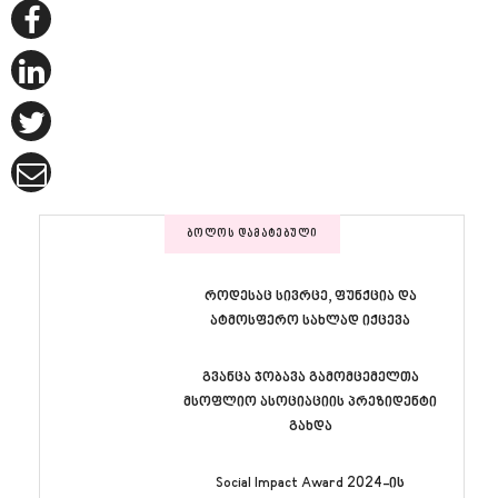
ᲑᲝᲚᲝᲡ ᲓᲐᲛᲐᲢᲔᲑᲣᲚᲘ
როდესაც სივრცე, ფუნქცია და
ატმოსფერო სახლად იქცევა
გვანცა ჯობავა გამომცემელთა
მსოფლიო ასოციაციის პრეზიდენტი
გახდა
Social Impact Award 2024-ის