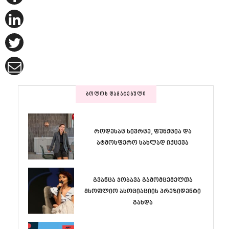
ᲑᲝᲚᲝᲡ ᲓᲐᲛᲐᲢᲔᲑᲣᲚᲘ
როდესაც სივრცე, ფუნქცია და
ატმოსფერო სახლად იქცევა
გვანცა ჯობავა გამომცემელთა
მსოფლიო ასოციაციის პრეზიდენტი
გახდა