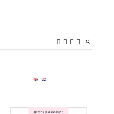
ᲑᲝᲚᲝᲡ ᲓᲐᲛᲐᲢᲔᲑᲣᲚᲘ