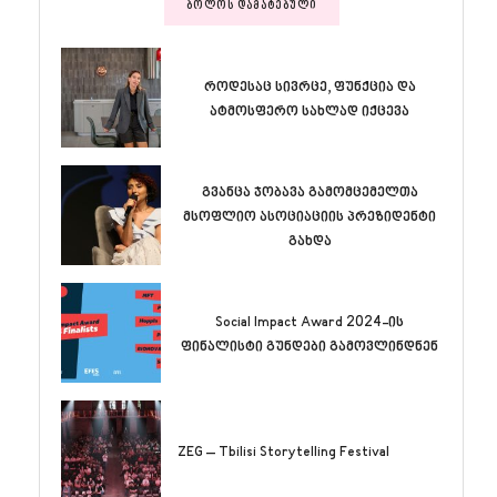
ᲑᲝᲚᲝᲡ ᲓᲐᲛᲐᲢᲔᲑᲣᲚᲘ
როდესაც სივრცე, ფუნქცია და
ატმოსფერო სახლად იქცევა
გვანცა ჯობავა გამომცემელთა
მსოფლიო ასოციაციის პრეზიდენტი
გახდა
Social Impact Award 2024-ის
ფინალისტი გუნდები გამოვლინდნენ
ZEG – Tbilisi Storytelling Festival