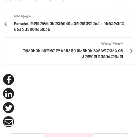
ᲬᲘᲜᲐ ᲡᲢᲐᲢᲘᲐ
Porsche, როგორც ესთეტიკის ერთგულება - ინტერვიუ
მაკა კვიციანთან
ᲨᲔᲛᲓᲔᲒᲘ ᲡᲢᲐᲢᲘᲐ
თიბისის ციფრულ ბანკში თანხის განაღდება QR
კოდით შეგიძლიათ