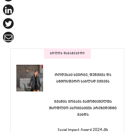
ᲑᲝᲚᲝᲡ ᲓᲐᲛᲐᲢᲔᲑᲣᲚᲘ
როდესაც სივრცე, ფუნქცია და
ატმოსფერო სახლად იქცევა
გვანცა ჯობავა გამომცემელთა
მსოფლიო ასოციაციის პრეზიდენტი
გახდა
Social Impact Award 2024-ის