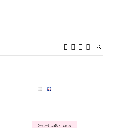
ᲑᲝᲚᲝᲡ ᲓᲐᲛᲐᲢᲔᲑᲣᲚᲘ